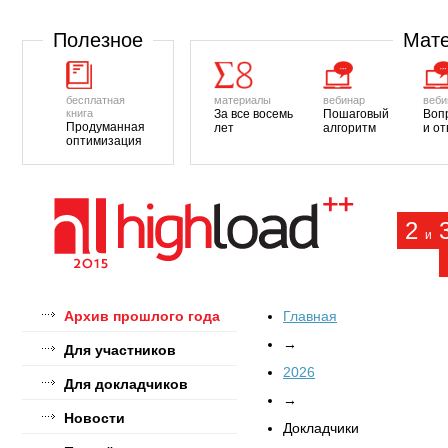
Полезное
Мате
бесплатная
материалы
вебинар
веби
книга
За все восемь
Пошаговый
Воп
Продуманная
лет
алгоритм
и о
оптимизация
2
и
Архив прошлого года
Главная
→
Для участников
2026
Для докладчиков
→
Новости
Докладчики