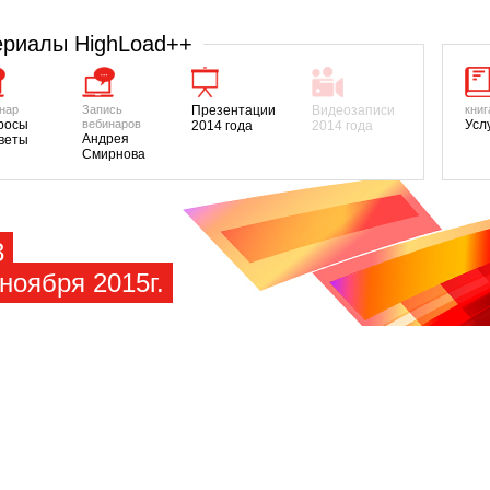
риалы HighLoad++
нар
Запись
Презентации
Видеозаписи
книг
росы
вебинаров
Усл
2014 года
2014 года
Андрея
тветы
Смирнова
3
ноября 2015г.