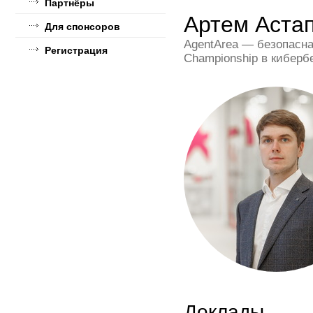
Партнёры
Артем Аста
Для спонсоров
AgentArea — безопасн
Регистрация
Championship в киберб
Доклады