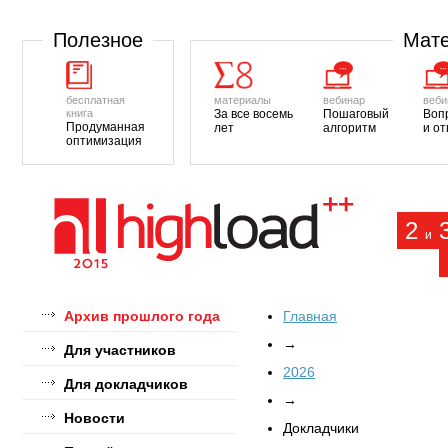
Полезное
Мате
бесплатная
материалы
вебинар
веби
книга
За все восемь
Пошаговый
Воп
Продуманная
лет
алгоритм
и о
оптимизация
2
и
Архив прошлого года
Главная
→
Для участников
2026
Для докладчиков
→
Новости
Докладчики