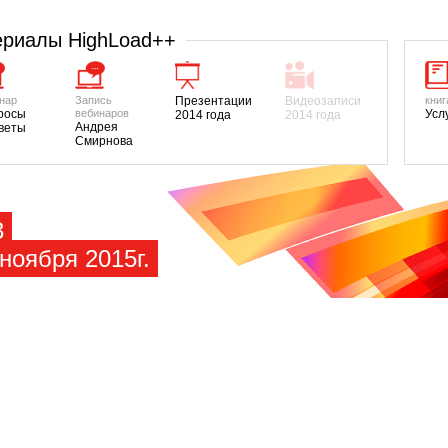
риалы HighLoad++
нар
Запись
Презентации
Видеозаписи
книг
росы
вебинаров
Усл
2014 года
2014 года
Андрея
тветы
Смирнова
3
ноября 2015г.