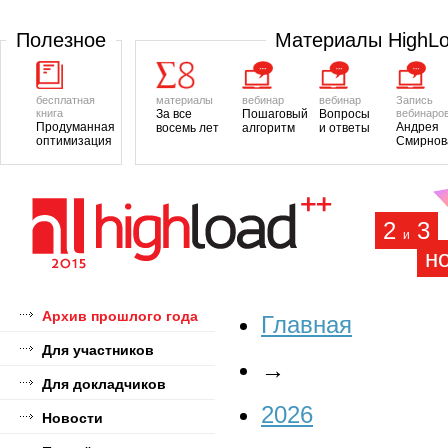
Полезное
Материалы HighL
бесплатная
материалы
вебинар
вебинар
Запись
книга
За все
Пошаговый
Вопросы
вебинаро
Продуманная
Андрея
восемь лет
алгоритм
и ответы
оптимизация
Смирнов
2
3
и
н
Архив прошлого года
Главная
Для участников
→
Для докладчиков
2026
Новости