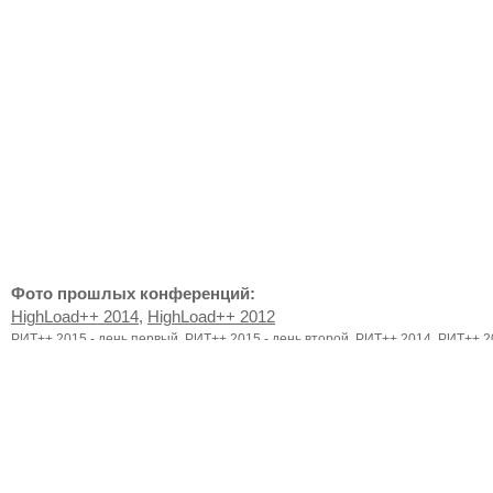
Фото прошлых конференций:
HighLoad++ 2014
,
HighLoad++ 2012
РИТ++ 2015 - день первый
,
РИТ++ 2015 - день второй
,
РИТ++ 2014
,
РИТ++ 2
По любым вопросам обращайтесь:
Бухгалтерия и вопросы оплаты:
support@ontico.ru
+7(495) 646-
Программный комитет: Олег Бунин
oleg.bunin@ontico.ru
,
+7 (91
95-84
Организационный комитет:
oleg.bunin@ontico.ru