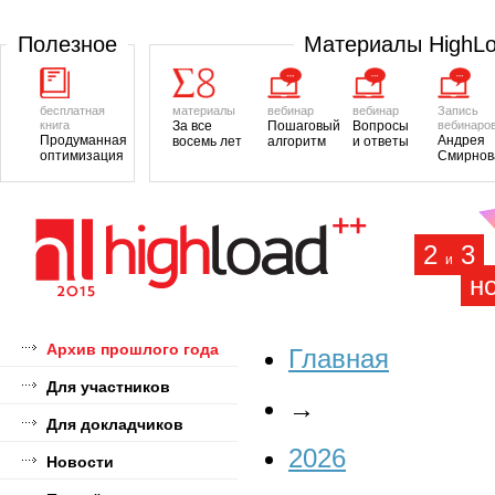
Полезное
Материалы HighL
бесплатная
материалы
вебинар
вебинар
Запись
книга
За все
Пошаговый
Вопросы
вебинаро
Продуманная
Андрея
восемь лет
алгоритм
и ответы
оптимизация
Смирнов
2
3
и
н
Архив прошлого года
Главная
Для участников
→
Для докладчиков
2026
Новости