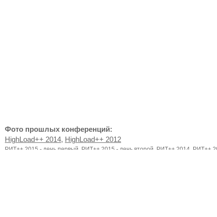
Фото прошлых конференций:
HighLoad++ 2014
,
HighLoad++ 2012
РИТ++ 2015 - день первый
,
РИТ++ 2015 - день второй
,
РИТ++ 2014
,
РИТ++ 2
По любым вопросам обращайтесь:
Бухгалтерия и вопросы оплаты:
support@ontico.ru
+7(495) 646-
Программный комитет: Олег Бунин
oleg.bunin@ontico.ru
,
+7 (91
95-84
Организационный комитет:
oleg.bunin@ontico.ru