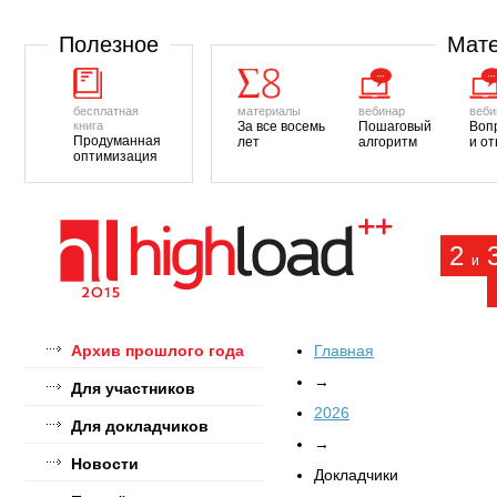
Полезное
Мате
бесплатная
материалы
вебинар
веби
книга
За все восемь
Пошаговый
Воп
Продуманная
лет
алгоритм
и о
оптимизация
2
и
Архив прошлого года
Главная
→
Для участников
2026
Для докладчиков
→
Новости
Докладчики