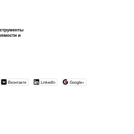
нструменты
уемости и
Вконтакте
LinkedIn
Google+