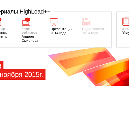
риалы HighLoad++
нар
Запись
Презентации
Видеозаписи
книг
росы
вебинаров
Усл
2014 года
2014 года
Андрея
тветы
Смирнова
3
ноября 2015г.