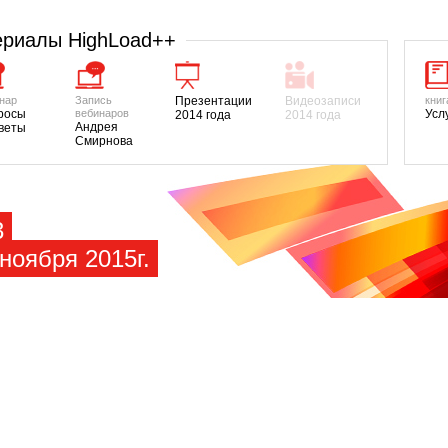
риалы HighLoad++
нар
Запись
Презентации
Видеозаписи
книг
росы
вебинаров
Усл
2014 года
2014 года
Андрея
тветы
Смирнова
3
ноября 2015г.