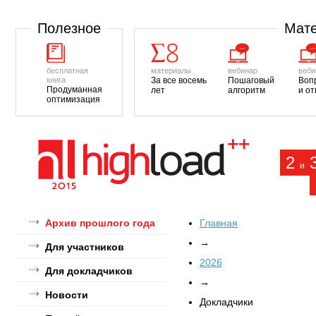
Полезное
Мате
бесплатная
материалы
вебинар
веби
книга
За все восемь
Пошаговый
Воп
Продуманная
лет
алгоритм
и о
оптимизация
2
и
Архив прошлого года
Главная
→
Для участников
2026
Для докладчиков
→
Новости
Докладчики