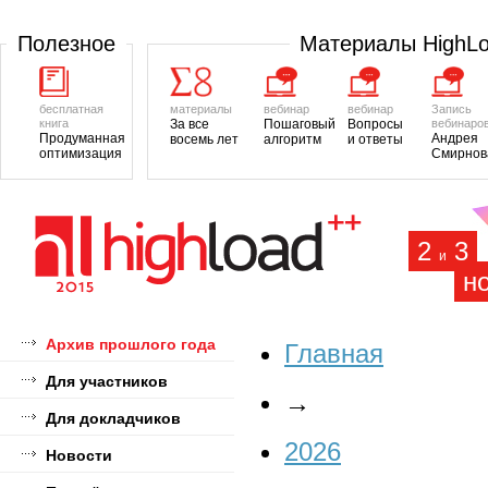
Полезное
Материалы HighL
бесплатная
материалы
вебинар
вебинар
Запись
книга
За все
Пошаговый
Вопросы
вебинаро
Продуманная
Андрея
восемь лет
алгоритм
и ответы
оптимизация
Смирнов
2
3
и
н
Архив прошлого года
Главная
Для участников
→
Для докладчиков
2026
Новости