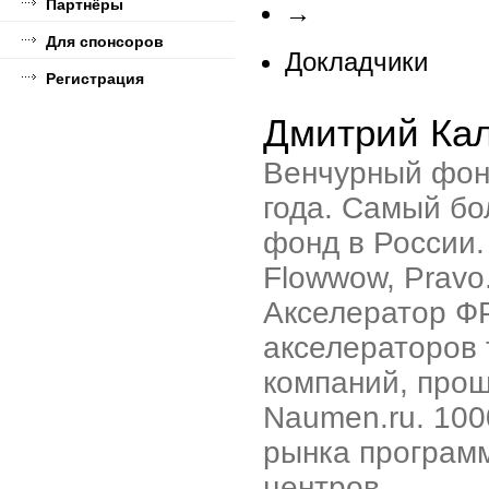
Партнёры
→
Для спонсоров
Докладчики
Регистрация
Дмитрий Ка
Венчурный фон
года. Самый бо
фонд в России.
Flowwow, Pravo
Акселератор Ф
акселераторов т
компаний, про
Naumen.ru. 100
рынка программ
центров.