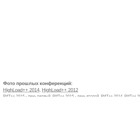
Фото прошлых конференций:
HighLoad++ 2014
,
HighLoad++ 2012
РИТ++ 2015 - день первый
,
РИТ++ 2015 - день второй
,
РИТ++ 2014
,
РИТ++ 2
По любым вопросам обращайтесь:
Бухгалтерия и вопросы оплаты:
support@ontico.ru
+7(495) 646-
Программный комитет: Олег Бунин
oleg.bunin@ontico.ru
,
+7 (91
95-84
Организационный комитет:
oleg.bunin@ontico.ru